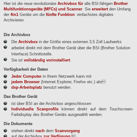
Hier ist die neue revolutionäre
Archivbox für
alle BSI-fähigen
Brother
Multifunktionsgeräte (MFCs) und Scanner
. Sie
erweitert
den Umfang
der
4in1
Geräte um die
fünfte Funktion
: einfachstes digitales
Archivieren.
Die Archivbox
Die
Archivbox
in der Größe eines externen 3,5 Zoll Laufwerks
arbeitet direkt mit dem Brother Gerät über die BSI (Brother Solution
Interface) Schnittstelle.
Sie ist
vollständig vorinstalliert
.
Verfügbarkeit der Daten
Jeder Computer
in Ihrem Netzwerk kann mit
jedem Browser
(Internet Explorer, Firefox etc.) als
dxp-Arbeitsplatz
benutzt werden.
Das Brother Gerät
ist über BSI an der Archivbox angeschlossen
Individuelle Scanprofile
können direkt auf dem Touchscreen-
Farbdisplay des Brother Geräts ausgewählt werden.
Die Dokumente
stehen direkt
nach
dem
Scanvorgang
auf der Archivbox
zur Verfügung
