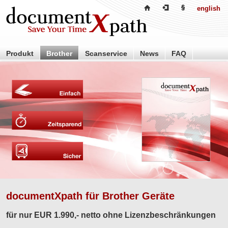
english
Produkt
Brother
Scanservice
News
FAQ
Händler
Partner
Über uns
Kontakt
documentXpath für Brother Geräte
für nur EUR 1.990,- netto ohne Lizenzbeschränkungen